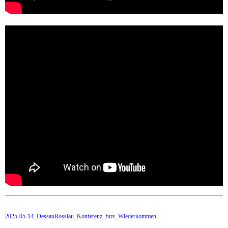
2025-05-14_DessauRosslau_Konferenz_furs_Wiederkommen