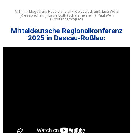
V. l. n. r.: Magdalena Radefeld (stellv. Kreissprecherin), Lisa Weiß
(Kreissprecherin), Laura Both (Schatzmeisterin), Paul Weiß
(Vorstandsmitglied)
Mitteldeutsche Regionalkonferenz
2025 in Dessau-Roßlau: