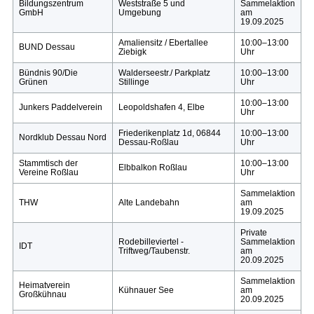
Bildungszentrum
Weststraße 5 und
Sammelaktion
GmbH
Umgebung
am
19.09.2025
Amaliensitz / Ebertallee
10:00–13:00
BUND Dessau
Ziebigk
Uhr
Bündnis 90/Die
Walderseestr./ Parkplatz
10:00–13:00
Grünen
Stillinge
Uhr
10:00–13:00
Junkers Paddelverein
Leopoldshafen 4, Elbe
Uhr
Friederikenplatz 1d, 06844
10:00–13:00
Nordklub Dessau Nord
Dessau-Roßlau
Uhr
Stammtisch der
10:00–13:00
Elbbalkon Roßlau
Vereine Roßlau
Uhr
Sammelaktion
THW
Alte Landebahn
am
19.09.2025
Private
Rodebilleviertel -
Sammelaktion
IDT
Triftweg/Taubenstr.
am
20.09.2025
Sammelaktion
Heimatverein
Kühnauer See
am
Großkühnau
20.09.2025