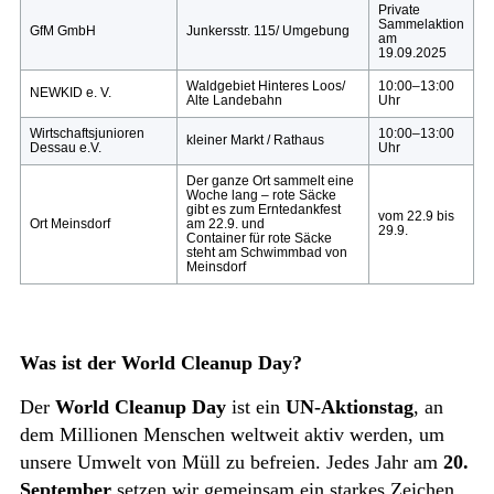
Private
Sammelaktion
GfM GmbH
Junkersstr. 115/ Umgebung
am
19.09.2025
Waldgebiet Hinteres Loos/
10:00–13:00
NEWKID e. V.
Alte Landebahn
Uhr
Wirtschaftsjunioren
10:00–13:00
kleiner Markt / Rathaus
Dessau e.V.
Uhr
Der ganze Ort sammelt eine
Woche lang – rote Säcke
gibt es zum Erntedankfest
vom 22.9 bis
Ort Meinsdorf
am 22.9. und
29.9.
Container für rote Säcke
steht am Schwimmbad von
Meinsdorf
Was ist der World Cleanup Day?
Der
World Cleanup Day
ist ein
UN-Aktionstag
, an
dem Millionen Menschen weltweit aktiv werden, um
unsere Umwelt von Müll zu befreien. Jedes Jahr am
20.
September
setzen wir gemeinsam ein starkes Zeichen