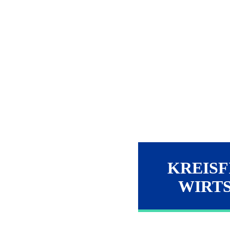
KREISF
WIRT