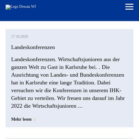
HOME
17.10.2020
ÜBER UNS
Landeskonferenzen
Satzung der Wirtschaftsjunioren
VORSTAND
Landeskonferenzen. Wirtschaftsjunioren aus der
Gründungsgeschichte
RESSORTS & PROJEKTE
ganzen Welt zu Gast in Karlsruhe bei. . Die
Ausrichtung von Landes- und Bundeskonferenzen
Chronik Kreissprecher
Sponsoren / Unterstützer / Partner
World Cleanup Day 2025
VERANSTALTUNGEN
hat in Karlsruhe eine lange Tradition. Dabei
WJ Dessau in den 90ern
Veranstaltungen
GALERIE
versuchen wir die Konferenzen in unserem IHK-
Gebiet zu verteilen. Wir freuen uns darauf im Jahr
Veranstaltungen 2025
MITGLIED WERDEN
2022 die Wirtschaftsjunioren ...
LEITFADEN & ANMELDUNG
Veranstaltungen 2024
LOGIN
Mehr lesen
Veranstaltungen 2023
Veranstaltungen 2022