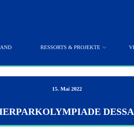
TAND
RESSORTS & PROJEKTE
V
Sponsoren / Unterstützer / Partner
Veranstaltungen 2023
15. Mai 2022
Veranstaltungen 2022
IERPARKOLYMPIADE DESS